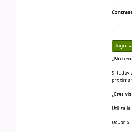
Contras
¿No tien
Si todaví
próxima v
¿Eres vi
Utiliza l
Usuario: 