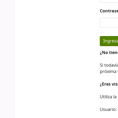
Contras
¿No tien
Si todaví
próxima v
¿Eres vi
Utiliza l
Usuario: 