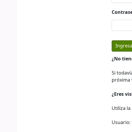
Contras
¿No tien
Si todaví
próxima v
¿Eres vi
Utiliza l
Usuario: 