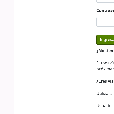
Contras
¿No tien
Si todaví
próxima v
¿Eres vi
Utiliza l
Usuario: 