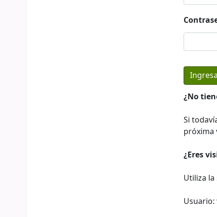
Contras
¿No tien
Si todaví
próxima v
¿Eres vi
Utiliza l
Usuario: 