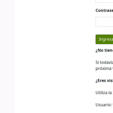
Contras
¿No tien
Si todaví
próxima v
¿Eres vi
Utiliza l
Usuario: 