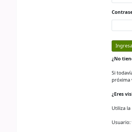
Contras
¿No tien
Si todaví
próxima v
¿Eres vi
Utiliza l
Usuario: 