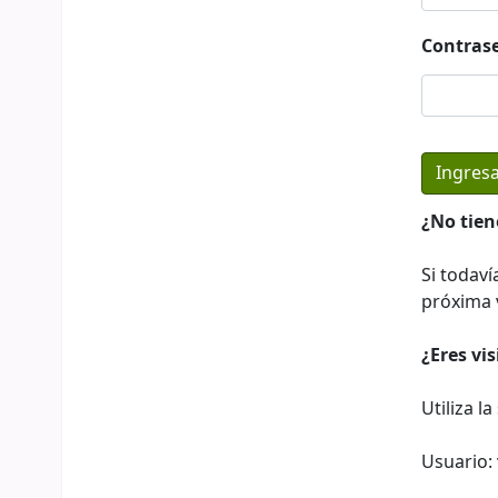
Contras
¿No tien
Si todaví
próxima v
¿Eres vi
Utiliza l
Usuario: 