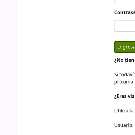
Contras
¿No tien
Si todaví
próxima v
¿Eres vi
Utiliza l
Usuario: 