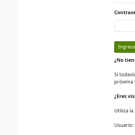
Contras
¿No tien
Si todaví
próxima v
¿Eres vi
Utiliza l
Usuario: 