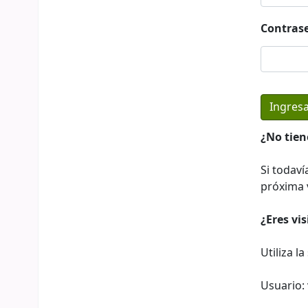
Contras
¿No tien
Si todaví
próxima v
¿Eres vi
Utiliza l
Usuario: 