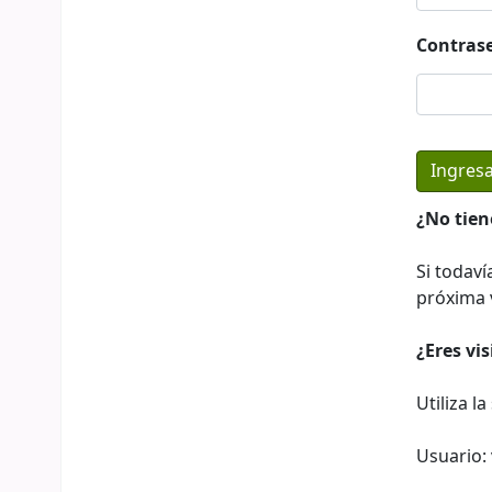
Contras
¿No tien
Si todaví
próxima v
¿Eres vi
Utiliza l
Usuario: 