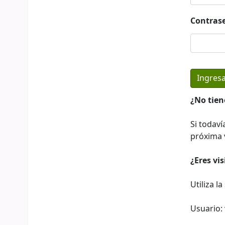
Contras
¿No tien
Si todaví
próxima v
¿Eres vi
Utiliza l
Usuario: 