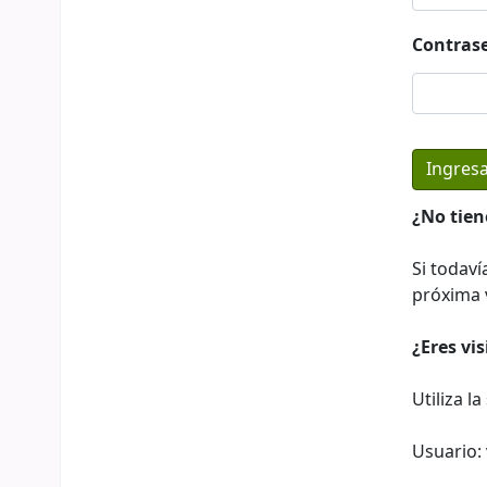
Contras
¿No tien
Si todaví
próxima v
¿Eres vi
Utiliza l
Usuario: 