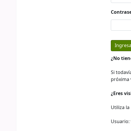
Contras
¿No tien
Si todaví
próxima v
¿Eres vi
Utiliza l
Usuario: 