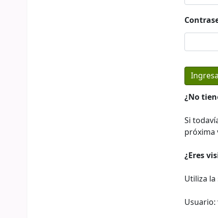
Contras
¿No tien
Si todaví
próxima v
¿Eres vi
Utiliza l
Usuario: 