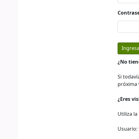
Contras
¿No tien
Si todaví
próxima v
¿Eres vi
Utiliza l
Usuario: 