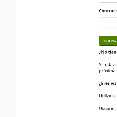
Contras
¿No tien
Si todaví
próxima v
¿Eres vi
Utiliza l
Usuario: 