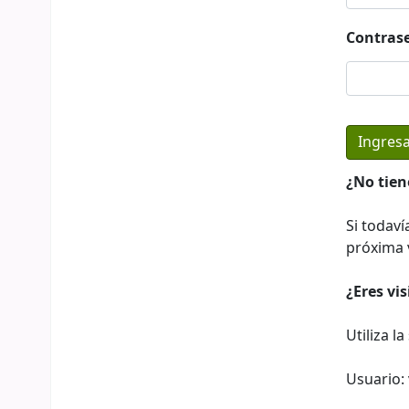
Contras
¿No tien
Si todaví
próxima v
¿Eres vi
Utiliza l
Usuario: 