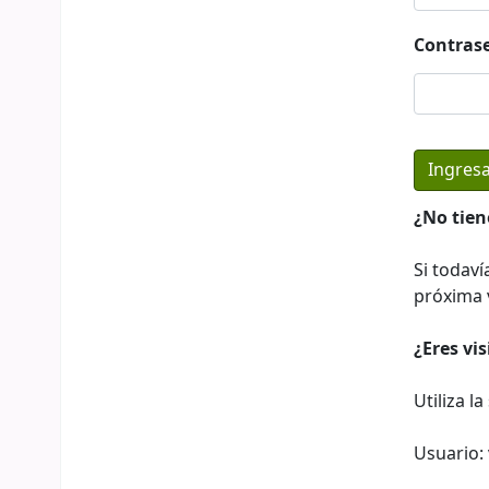
Contras
¿No tien
Si todaví
próxima v
¿Eres vi
Utiliza l
Usuario: 