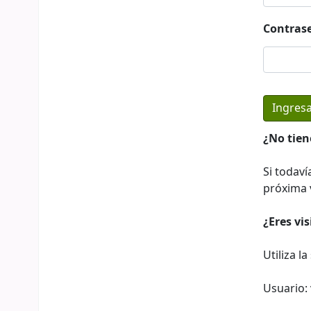
Contras
¿No tien
Si todaví
próxima v
¿Eres vi
Utiliza l
Usuario: 