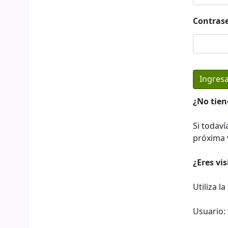
Contras
¿No tien
Si todaví
próxima v
¿Eres vi
Utiliza l
Usuario: 