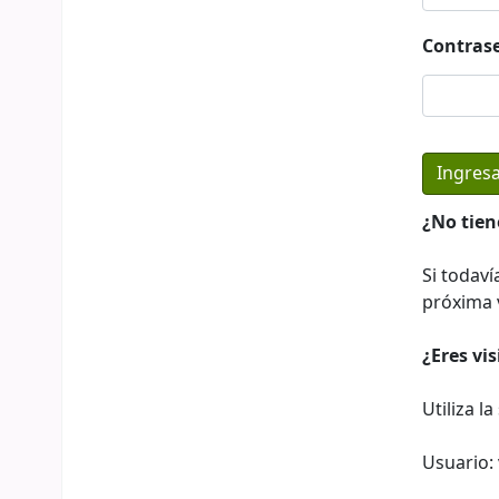
Contras
¿No tien
Si todaví
próxima v
¿Eres vi
Utiliza l
Usuario: 