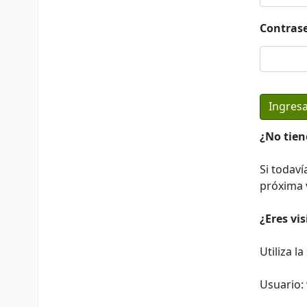
Contras
¿No tien
Si todaví
próxima v
¿Eres vi
Utiliza l
Usuario: 