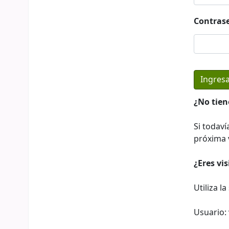
Contras
¿No tien
Si todaví
próxima v
¿Eres vi
Utiliza l
Usuario: 