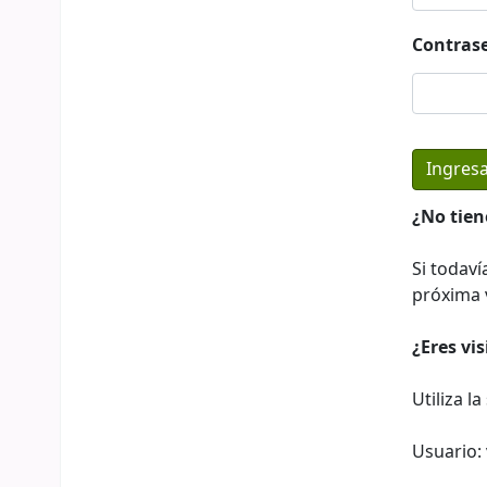
Contras
¿No tien
Si todaví
próxima v
¿Eres vi
Utiliza l
Usuario: 