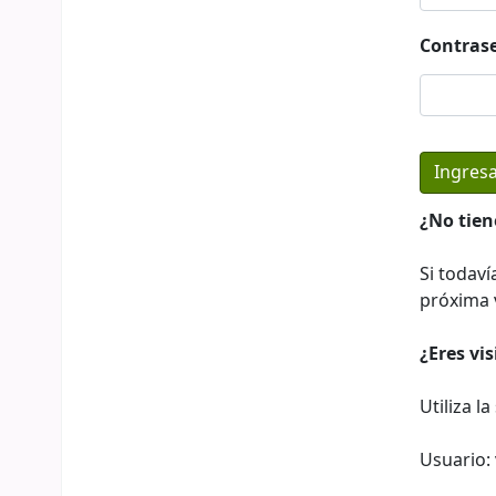
Contras
¿No tien
Si todaví
próxima v
¿Eres vi
Utiliza l
Usuario: 