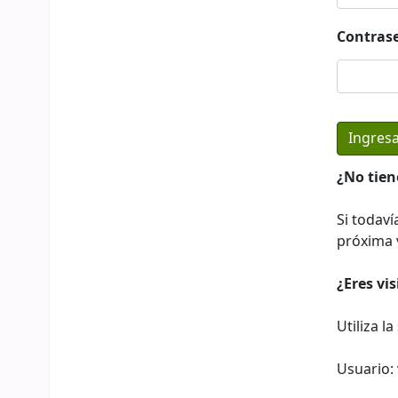
Contras
¿No tien
Si todaví
próxima v
¿Eres vi
Utiliza l
Usuario: 