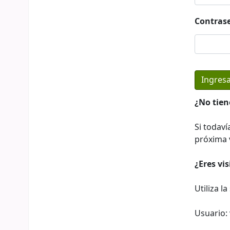
Contras
¿No tien
Si todaví
próxima v
¿Eres vi
Utiliza l
Usuario: 