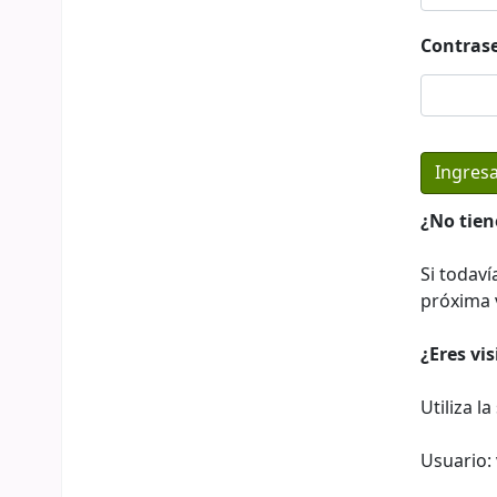
Contras
¿No tien
Si todaví
próxima v
¿Eres vi
Utiliza l
Usuario: 