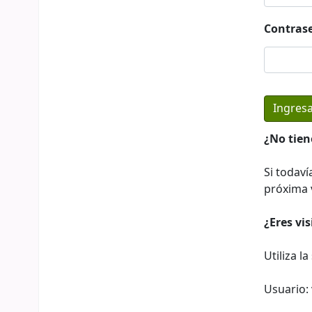
Contras
¿No tien
Si todaví
próxima v
¿Eres vi
Utiliza l
Usuario: 