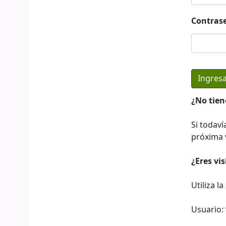
Contras
¿No tien
Si todaví
próxima v
¿Eres vi
Utiliza l
Usuario: 