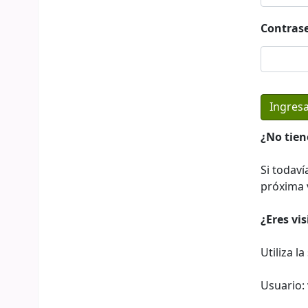
Contras
¿No tien
Si todaví
próxima v
¿Eres vi
Utiliza l
Usuario: 