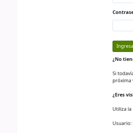
Contras
¿No tien
Si todaví
próxima v
¿Eres vi
Utiliza l
Usuario: 