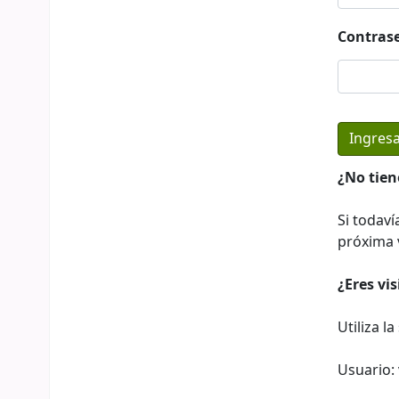
Contras
¿No tien
Si todaví
próxima v
¿Eres vi
Utiliza l
Usuario: 