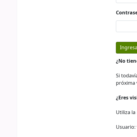
Contras
¿No tien
Si todaví
próxima v
¿Eres vi
Utiliza l
Usuario: 