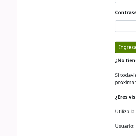
Contras
¿No tien
Si todaví
próxima v
¿Eres vi
Utiliza l
Usuario: 