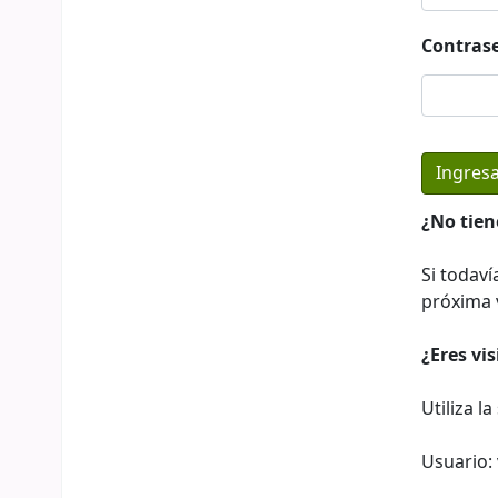
Contras
¿No tien
Si todaví
próxima v
¿Eres vi
Utiliza l
Usuario: 