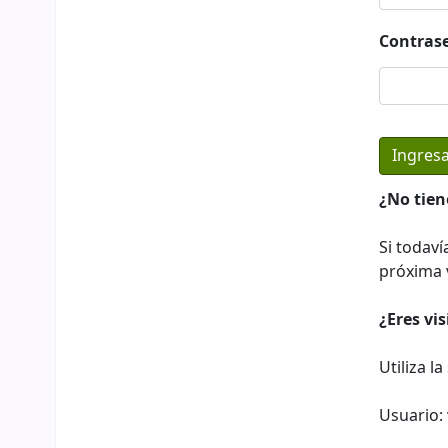
Contras
¿No tien
Si todaví
próxima v
¿Eres vi
Utiliza l
Usuario: 