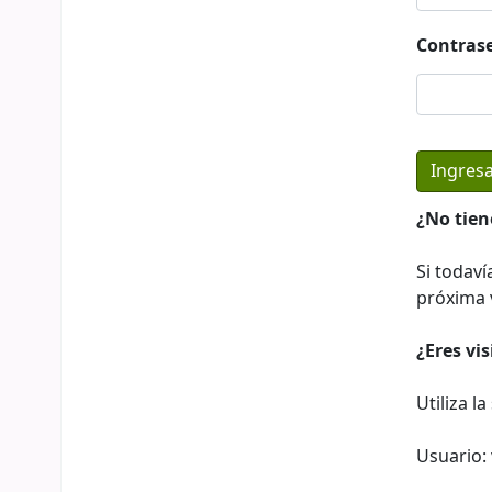
Contras
¿No tien
Si todaví
próxima v
¿Eres vi
Utiliza l
Usuario: 