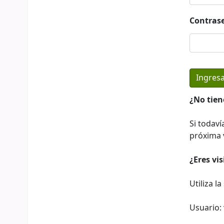
Contras
¿No tien
Si todaví
próxima v
¿Eres vi
Utiliza l
Usuario: 