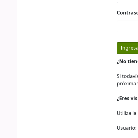
Contras
¿No tien
Si todaví
próxima v
¿Eres vi
Utiliza l
Usuario: 