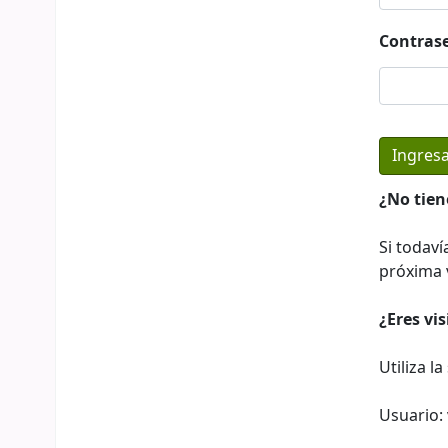
Contras
¿No tien
Si todaví
próxima v
¿Eres vi
Utiliza l
Usuario: 