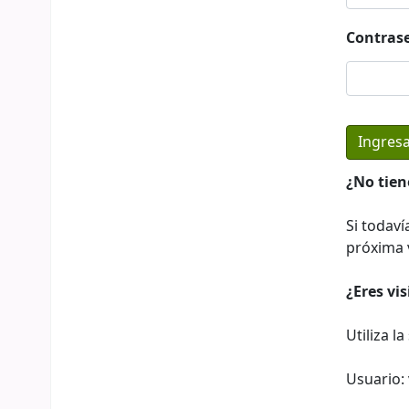
Contras
¿No tien
Si todaví
próxima v
¿Eres vi
Utiliza l
Usuario: 