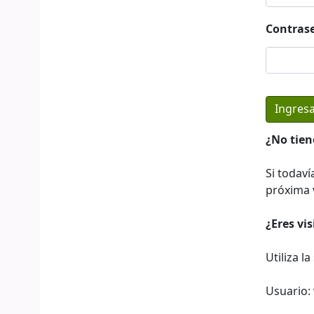
Contras
¿No tien
Si todaví
próxima v
¿Eres vi
Utiliza l
Usuario: 