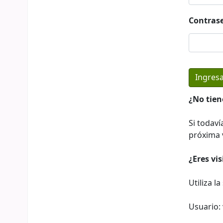
Contras
¿No tien
Si todaví
próxima v
¿Eres vi
Utiliza l
Usuario: 