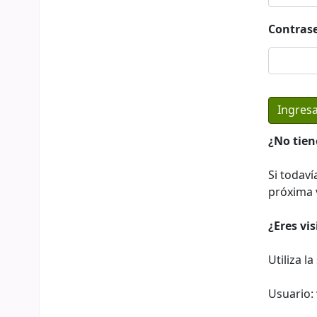
Contras
¿No tien
Si todaví
próxima v
¿Eres vi
Utiliza l
Usuario: 