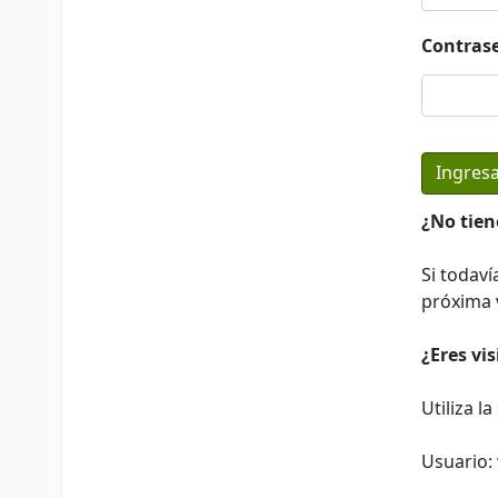
Contras
¿No tien
Si todaví
próxima v
¿Eres vi
Utiliza l
Usuario: 