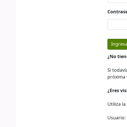
Contras
¿No tien
Si todaví
próxima v
¿Eres vi
Utiliza l
Usuario: 