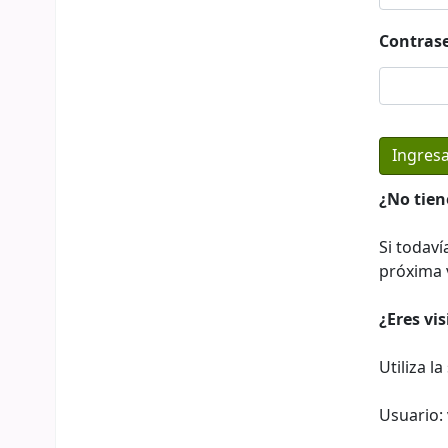
Contras
¿No tien
Si todaví
próxima v
¿Eres vi
Utiliza l
Usuario: 